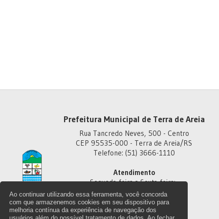
Prefeitura Municipal de Terra de Areia
Rua Tancredo Neves, 500 - Centro
CEP 95535-000 - Terra de Areia/RS
Telefone: (51) 3666-1110
Atendimento
Segunda-feira a Sexta-feira:
Das 8h às 11h30
Ao continuar utilizando essa ferramenta, você concorda
Das 13h30 às 18h
com que armazenemos cookies em seu dispositivo para
melhoria contínua da experiência de navegação dos
usuários além do possível tratamento de dados. Ao fechar