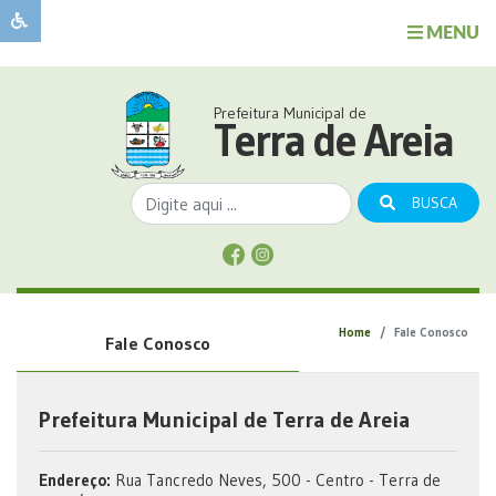
MENU
Sobre
o
Governo
Prefeitura Municipal de
Município
Terra de Areia
Publicações
Transparência
BUSCA
Serviços
Sobre
a
Comunicação
Home
Fale Conosco
Fale Conosco
Covid
Prefeitura Municipal de Terra de Areia
Endereço:
Rua Tancredo Neves, 500 - Centro - Terra de