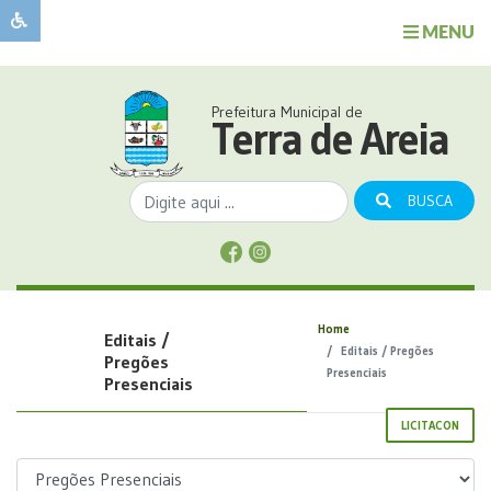
MENU
Sobre
o
Governo
Prefeitura Municipal de
Município
Terra de Areia
Publicações
Transparência
BUSCA
Serviços
Sobre
a
Comunicação
Home
Editais /
Covid
Editais / Pregões
Pregões
Presenciais
Presenciais
LICITACON