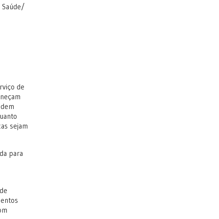
e Saúde/
rviço de
maneçam
podem
quanto
cas sejam
ada para
ede
mentos
com