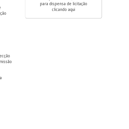
s
para dispensa de licitação
e
clicando aqui
ação
fecção
smissão
.
a
e