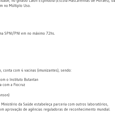
 no ginásio Laion Espíndola (Escola Mascarenhas de Moraes), ba
m no Múltiplo Uso.
tema SPNI/PNI em no máximo 72hs.
o, conta com 4 vacinas (imunizantes), sendo:
om o Instituto Butantan
a com a Fiocruz
hnson)
 Ministério da Saúde estabeleça parceria com outros laboratórios,
com aprovação de agências reguladoras de reconhecimento mundial.