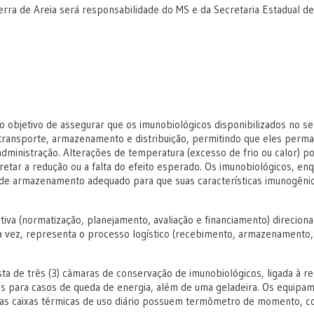
erra de Areia será responsabilidade do MS e da Secretaria Estadual d
 o objetivo de assegurar que os imunobiológicos disponibilizados no se
transporte, armazenamento e distribuição, permitindo que eles per
 administração. Alterações de temperatura (excesso de frio ou calor) 
tar a redução ou a falta do efeito esperado. Os imunobiológicos, en
 de armazenamento adequado para que suas características imunogêni
tiva (normatização, planejamento, avaliação e financiamento) direcion
a vez, representa o processo logístico (recebimento, armazenamento,
ta de três (3) câmaras de conservação de imunobiológicos, ligada à r
as para casos de queda de energia, além de uma geladeira. Os equipa
II, as caixas térmicas de uso diário possuem termômetro de momento, 