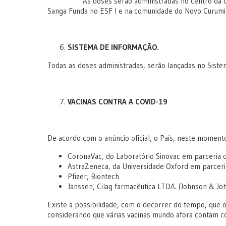
As doses serão administradas no centro da cidade,
Sanga Funda no ESF I e na comunidade do Novo Curumi
SISTEMA DE INFORMAÇÃO.
Todas as doses administradas, serão lançadas no Sis
VACINAS CONTRA A COVID-19
De acordo com o anúncio oficial, o País, neste moment
CoronaVac, do Laboratório Sinovac em parceria c
AstraZeneca, da Universidade Oxford em parceri
Pfizer, Biontech
Janssen, Cilag farmacêutica LTDA. (Johnson & Jo
Existe a possibilidade, com o decorrer do tempo, que o
considerando que várias vacinas mundo afora contam 