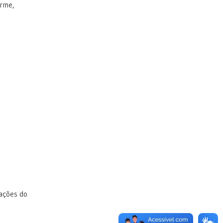
orme,
tações do