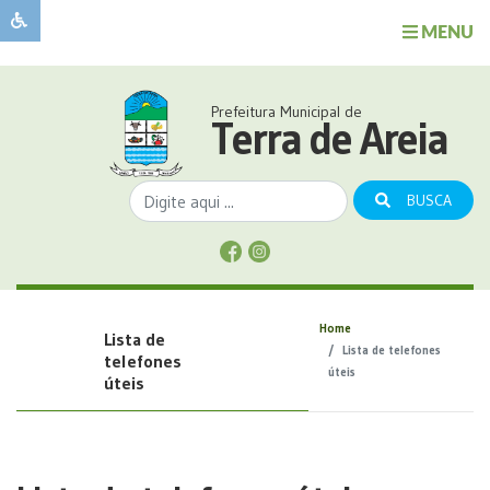
MENU
Sobre
o
Governo
Prefeitura Municipal de
Município
Terra de Areia
Publicações
Transparência
BUSCA
Serviços
Sobre
a
Comunicação
Home
Lista de
Covid
Lista de telefones
telefones
úteis
úteis