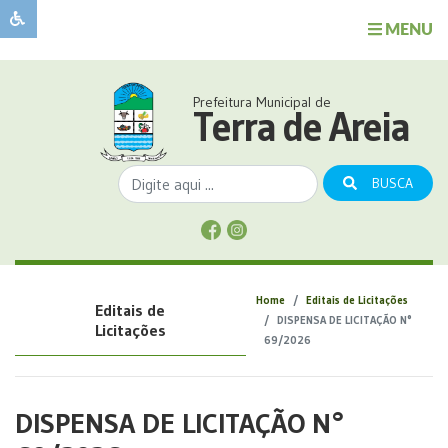
MENU
Sobre
o
Governo
Prefeitura Municipal de
Município
Terra de Areia
Publicações
Transparência
BUSCA
Serviços
Sobre
a
Comunicação
Home
Editais de Licitações
Editais de
Covid
DISPENSA DE LICITAÇÃO N°
Licitações
69/2026
DISPENSA DE LICITAÇÃO N°