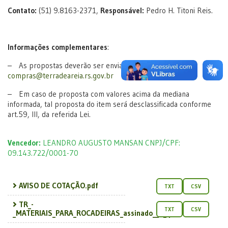
Contato:
(51) 9.8163-2371,
Responsável:
Pedro H. Titoni Reis.
Informações complementares
:
– As propostas deverão ser enviadas ao e-mail
compras@terradeareia.rs.gov.br
– Em caso de proposta com valores acima da mediana
informada, tal proposta do item será desclassificada conforme
art.59, III, da referida Lei.
Vencedor:
LEANDRO AUGUSTO MANSAN CNPJ/CPF:
09.143.722/0001-70
AVISO DE COTAÇÃO.pdf
TXT
CSV
TR_-
TXT
CSV
_MATERIAIS_PARA_ROCADEIRAS_assinado__4_.pdf