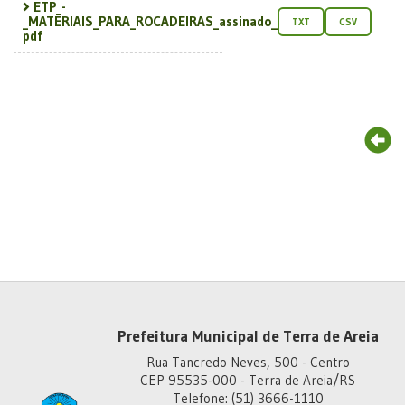
ETP_-
_MATERIAIS_PARA_ROCADEIRAS_assinado__285_29_a...
TXT
CSV
pdf
Prefeitura Municipal de Terra de Areia
Rua Tancredo Neves, 500 - Centro
CEP 95535-000 - Terra de Areia/RS
Telefone: (51) 3666-1110