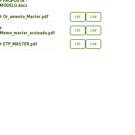
PROPOSTA -
MODELO.docx
Or_amento_Master.pdf
TXT
CSV
TXT
CSV
Memo_master_assinado.pdf
ETP_MASTER.pdf
TXT
CSV