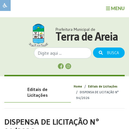
MENU
Sobre
o
Governo
Prefeitura Municipal de
Município
Terra de Areia
Publicações
Transparência
BUSCA
Serviços
Sobre
a
Comunicação
Home
Editais de Licitações
Editais de
Covid
DISPENSA DE LICITAÇÃO N°
Licitações
94/2026
DISPENSA DE LICITAÇÃO N°