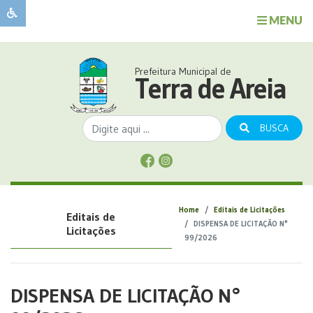
MENU
Sobre
o
Governo
Prefeitura Municipal de
Município
Terra de Areia
Publicações
Transparência
BUSCA
Serviços
Sobre
a
Comunicação
Home
Editais de Licitações
Editais de
Covid
DISPENSA DE LICITAÇÃO N°
Licitações
99/2026
DISPENSA DE LICITAÇÃO N°