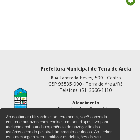
Prefeitura Municipal de Terra de Areia
Rua Tancredo Neves, 500 - Centro
CEP 95535-000 - Terra de Areia/RS
Telefone: (51) 3666-1110
Atendimento
Segunda-feira a Sexta-feira:
Das 8h às 11h30
Ao continuar utilizando essa ferramenta, você concorda
Das 13h30 às 18h
com que armazenemos cookies em seu dispositivo para
melhoria contínua da experiência de navegação dos
usuários além do possível tratamento de dados. Ao fechar
esta mensagem sem modificar as definições do seu