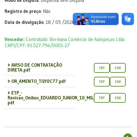
Modo de Disputa
: Dispensa sem Disputa
Registro de preço
: Não
Data de divulgação
: 18 / 05 /2026
Vencedor:
Contratado: Bormana Comércio de Autopeças Ltda
CNPJ/CPF: 93.527.794/0001-27
AVISO DE CONTRATAÇÃO
TXT
CSV
DIRETA.pdf
OR_AMENTO_TQY0C77.pdf
TXT
CSV
ETP_-
Revisao_Onibus_EDUARDO_JUNIOR_10_MIL_KM_-1_as...
TXT
CSV
pdf