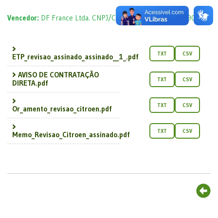
Vencedor:
DF France Ltda. CNPJ/CPF: 51.718.442/0002-90
TXT
CSV
ETP_revisao_assinado_assinado__1_.pdf
AVISO DE CONTRATAÇÃO
TXT
CSV
DIRETA.pdf
TXT
CSV
Or_amento_revisao_citroen.pdf
TXT
CSV
Memo_Revisao_Citroen_assinado.pdf