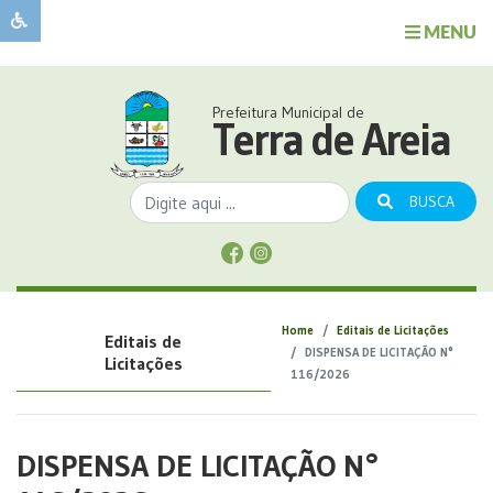
MENU
Sobre
o
Governo
Prefeitura Municipal de
Município
Terra de Areia
Publicações
Transparência
BUSCA
Serviços
Sobre
a
Comunicação
Home
Editais de Licitações
Editais de
Covid
DISPENSA DE LICITAÇÃO N°
Licitações
116/2026
DISPENSA DE LICITAÇÃO N°