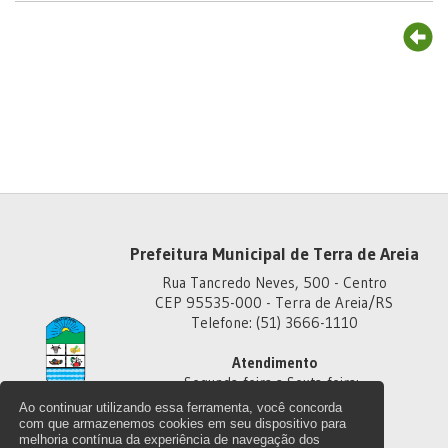
Prefeitura Municipal de Terra de Areia
Rua Tancredo Neves, 500 - Centro
CEP 95535-000 - Terra de Areia/RS
Telefone: (51) 3666-1110
Atendimento
Segunda-feira a Sexta-feira:
Das 8h às 11h30
Ao continuar utilizando essa ferramenta, você concorda
Das 13h30 às 18h
com que armazenemos cookies em seu dispositivo para
melhoria contínua da experiência de navegação dos