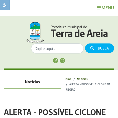
MENU
Sobre
o
Governo
Prefeitura Municipal de
Município
Terra de Areia
Publicações
Transparência
BUSCA
Serviços
Sobre
a
Comunicação
Home
Notícias
Notícias
Covid
ALERTA - POSSÍVEL CICLONE NA
REGIÃO
ALERTA - POSSÍVEL CICLONE