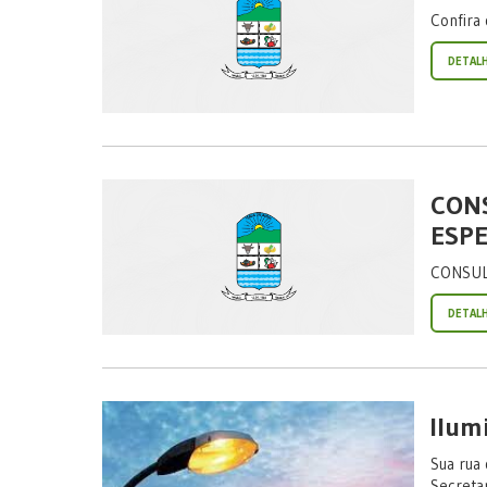
Confira
DETAL
CONS
ESPE
CONSUL
DETAL
Ilum
Sua rua
Secretar